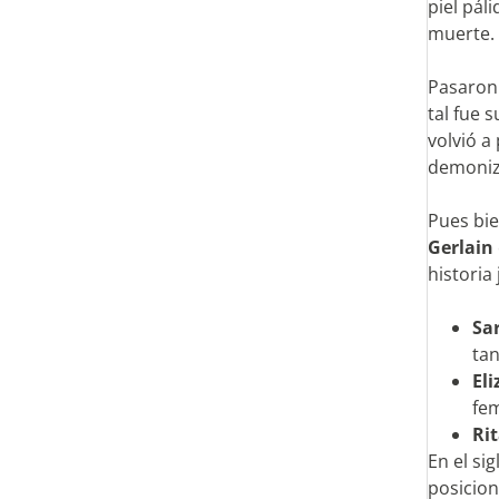
piel pál
muerte. 
Pasaron 
tal fue 
volvió a
demoniz
Pues bie
Gerlain
historia
Sa
tan
El
fem
Ri
En el si
posicion