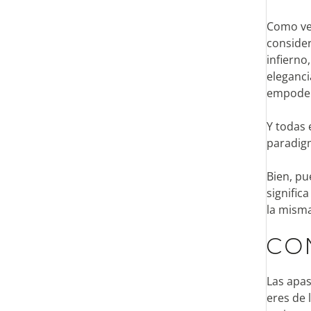
Como vei
consider
infierno
eleganci
empoder
Y todas 
paradigm
Bien, pu
signific
la mism
CO
Las apas
eres de 