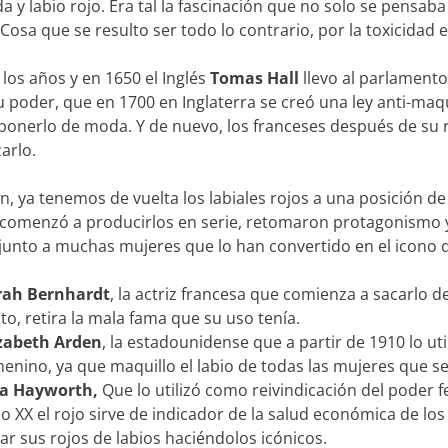
ida y labio rojo. Era tal la fascinación que no solo se pensab
Cosa que se resulto ser todo lo contrario, por la toxicidad 
los años y en 1650 el Inglés
Tomas Hall
llevo al parlamento 
su poder, que en 1700 en Inglaterra se creó una ley anti-maqu
 ponerlo de moda. Y de nuevo, los franceses después de su 
arlo.
n, ya tenemos de vuelta los labiales rojos a una posición de 
comenzó a producirlos en serie, retomaron protagonismo 
 junto a muchas mujeres que lo han convertido en el icono 
rah Bernhardt
, la actriz francesa que comienza a sacarlo d
to, retira la mala fama que su uso tenía.
izabeth Arden
, la estadounidense que a partir de 1910 lo u
enino, ya que maquillo el labio de todas las mujeres que se
ta Hayworth,
Que lo utilizó como reivindicación del poder
glo XX el rojo sirve de indicador de la salud económica de lo
ar sus rojos de labios haciéndolos icónicos.