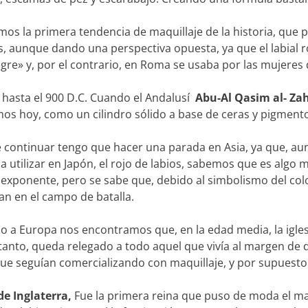
mos la primera tendencia de maquillaje de la historia, que 
 aunque dando una perspectiva opuesta, ya que el labial ro
egre» y, por el contrario, en Roma se usaba por las mujeres d
 hasta el 900 D.C. Cuando el Andalusí
Abu-Al Qasim al- Za
s hoy, como un cilindro sólido a base de ceras y pigment
 continuar tengo que hacer una parada en Asia, ya que, a
 utilizar en Japón, el rojo de labios, sabemos que es algo m
xponente, pero se sabe que, debido al simbolismo del color
ban en el campo de batalla.
o a Europa nos encontramos que, en la edad media, la igles
 tanto, queda relegado a todo aquel que vivía al margen de 
ue seguían comercializando con maquillaje, y por supuesto 
 de Inglaterra,
Fue la primera reina que puso de moda el maq