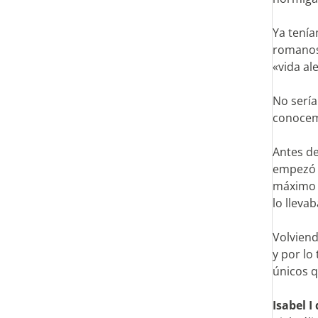
Ya tenía
romanos,
«vida al
No sería
conocemo
Antes de
empezó a
máximo e
lo lleva
Volviend
y por lo
únicos q
Isabel I