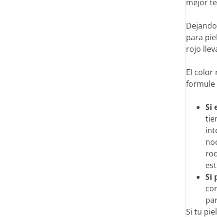
mejor te
Dejando 
para pie
rojo llev
El color
formule 
Si
tie
int
noc
roq
est
Si
con
par
Si tu pi