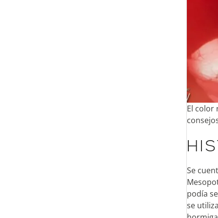
El color
consejos
HI
Se cuent
Mesopotá
podía se
se utili
hormiga,