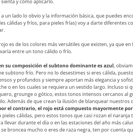
 sienta y cómo aplicarlo.
a un lado lo obvio y la información básica, que puedes enco
les cálidas y fríos, para pieles frías) voy a darte diferentes
ar.
 rojo es de los colores más versátiles que existen, ya que e
varía entre un tono cálido o frío.
 en su composición el subtono dominante es azul
, obviam
ne subtono frío. Pero no lo desestimes si eres cálida, pues
ensos y profundos y siempre aportan más elegancia y sofist
he o en los cuales se requiera un vestido largo. Incluso si
uero, grounge o gótico, estos tonos intensos cercanos al g
ilo. Además de que crean la ilusión de blanquear nuestros d
 por el contrario, el rojo está compuesto mayormente po
 pieles cálidas, pero estos tonos que casi rozan el naranja 
a llevar durante el día o en las estaciones del año más cal
el se broncea mucho o eres de raza negra, ten por cuenta qu